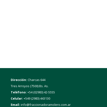
Dirección:
Charcas 644
Tres Arroyos (7500) Bs. As.
Teléfono:
+54 (02983) 42-5555
Celular:
+549 (2983) 443130
Email:
info@fraccionadoramolero.com.ar