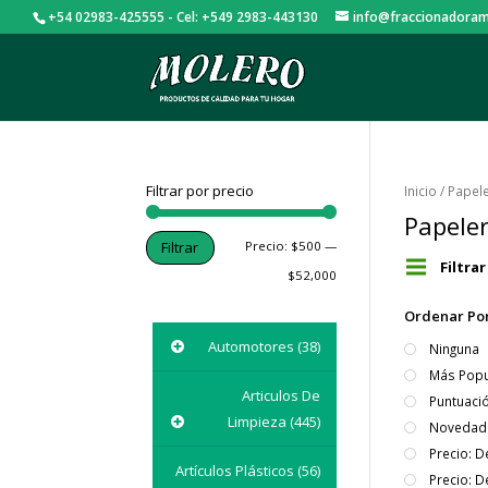
+54 02983-425555 - Cel: +549 2983-443130
info@fraccionadoram
Filtrar por precio
Inicio
/ Papele
Papeler
Precio:
$500
—
Filtrar
Filtra
$52,000
Ordenar Po
Automotores
(38)
Ninguna
Más Popu
Articulos De
Puntuaci
Limpieza
(445)
Novedad
Precio: 
Artículos Plásticos
(56)
Precio: 