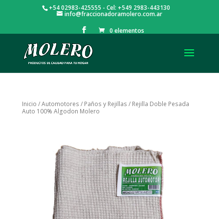
+54 02983-425555 - Cel: +549 2983-443130
info@fraccionadoramolero.com.ar
0 elementos
Inicio
/
Automotores
/
Paños y Rejillas
/ Rejilla Doble Pesada
Auto 100% Algodon Molero