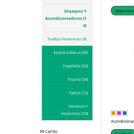
Seleccion
Shampoo Y
Acondicionadores
(1
0)
Toallas Femeninas
(8)
Nuestra Marca
(45)
Papelería
(30)
Piscina
(34)
Varios
(12)
Venenos Y
Accesorios
(54)
Acondicionad
Mi Carrito