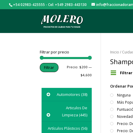
+54 02983-425555 - Cel: +549 2983-443130
info@fraccionadoram
Filtrar por precio
Inicio
/
Cuida
Shampo
Precio:
$200
—
Filtrar
Filtra
$4,600
Ordenar Po
Automotores
(38)
Ninguna
Más Popu
Articulos De
Puntuaci
Limpieza
(445)
Novedad
Precio: 
Artículos Plásticos
(56)
Precio: 