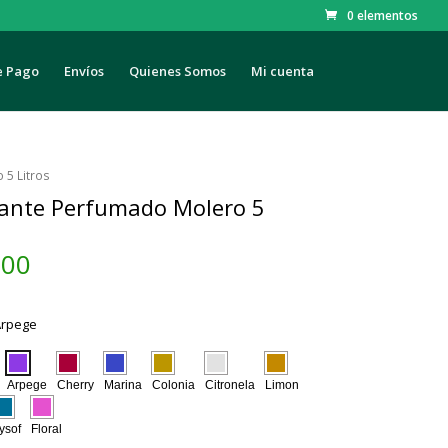
0 elementos
e Pago
Envíos
Quienes Somos
Mi cuenta
5 Litros
ante Perfumado Molero 5
.00
Arpege
Arpege
Cherry
Marina
Colonia
Citronela
Limon
ysof
Floral