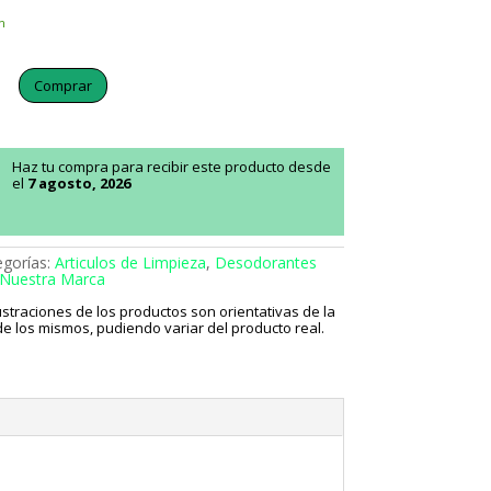
n
Comprar
Haz tu compra para recibir este producto desde
el
7 agosto, 2026
egorías:
Articulos de Limpieza
,
Desodorantes
Nuestra Marca
lustraciones de los productos son orientativas de la
e los mismos, pudiendo variar del producto real.