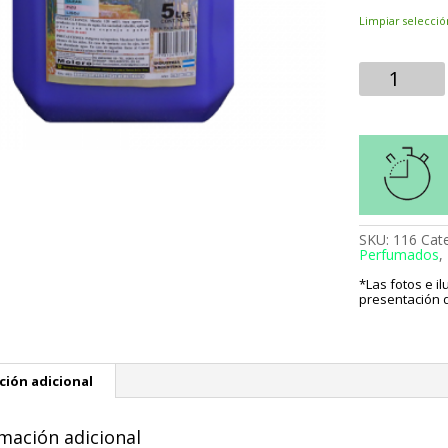
Limpiar selecció
Cantidad
SKU:
116
Cat
Perfumados
,
*Las fotos e i
presentación d
ción adicional
mación adicional