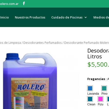
olero.com.ar
Inicio
Nuestros Productos
Cuidado de Piscinas
Medios d
los de Limpieza
/
Desodorantes Perfumados
/ Desodorante Perfumado Molero 
Desodor
Litros
$
5,500
Fragancias
:
Lavanda
Pino
Clean
Fizu
L