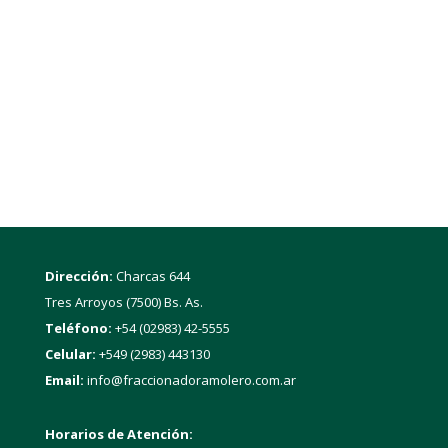
Dirección:
Charcas 644
Tres Arroyos (7500) Bs. As.
Teléfono:
+54 (02983) 42-5555
Celular:
+549 (2983) 443130
Email:
info@fraccionadoramolero.com.ar
Horarios de Atención: